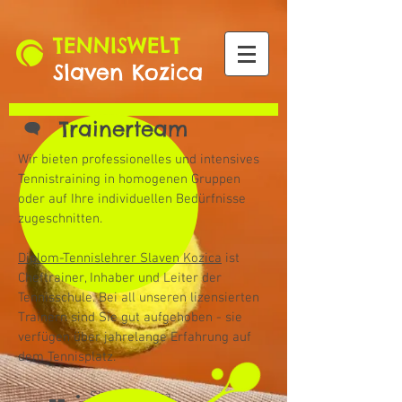
TENNISWELT
Slaven Kozica
Trainerteam
Wir bieten professionelles und intensives
Tennistraining in homogenen Gruppen
oder auf Ihre individuellen Bedürfnisse
zugeschnitten.
Diplom-Tennislehrer Slaven Kozica
ist
Cheftrainer,
Inhaber und Leiter der
Tennisschule. Bei all u
nseren lizensierten
Trainern sind Sie gut aufgehoben - sie
verfügen über jahrelange Erfahrung auf
dem Tennisplatz.
Slaven Kozica