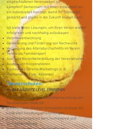
eingeschlafenen Vereinsleben zu
kämpfen?
Gemeinsam mit Ihnen entwickeln wir
ein individuelles Konzept, damit Ihr Tennisclub
gestärkt und positiv in die Zukunft blicken kann.
Ich biete Ihnen Lösungen, um Ihren Verein wieder
erfolgreich und nachhaltig aufzubauen:
Vereinswentwicklung
Generierung und Förderung von Nachwuchs
Verjüngung des Altersdurchschnitts im Verein
Tennis als Familiensport
Aus- und Weiterbeiterbildung der Vereinstrainer
Ausbau von Kooperationen
Ausbau des Vereins-Marketings (z. B.
Internetseite, Flyer, Aktionen)
Tennisschulen:
>> DAS NÄCHSTE LEVEL ERREICHEN
Zur Fachberatung und Qualitätsentwicklung von
Tennisschulen biete ich:
professionelle Stärken-Schwächen-Analyse mit
konkreten Handlungsempfehlungen
Zusammenarbeit mit dem Tennisverein und
Vertragsgestaltung