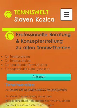
TENNISWELT
Slaven Kozica
Professionelle Beratung
& Konzepterstellung
zu allen Tennis-Themen
für Tennisvereine
für Tennisschulen
für (angehende) Tennistrainer
für angehende Leistungsspieler
Anfragen
Tennisvereine:
>> DAMIT DIE KLEINEN GROSS RAUSKOMMEN
Ihr Verein hat mit stetig sinkenden
Mitgliederzahlen, fehlendem Nachwuchs, einem
hohen Altersdurchschnitt und einem