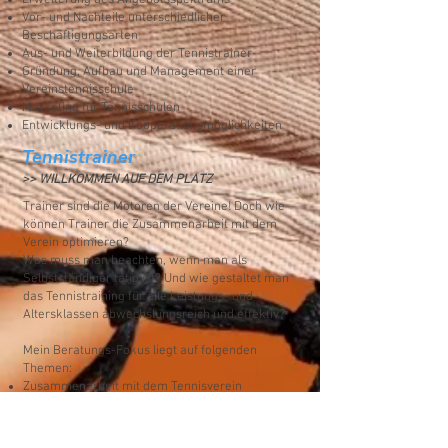
Erweiterung des Angebotsspektrums
Vor- und Nachteile unterschiedlicher
Beschäftigungsarten
Aus- und Weiterbildung der Tennistrainer
Gründung, Aufbau und Management einer
Vereinstennisschule
Marketing für Tennisschulen
Entwicklungs- und Kooperationsmöglichkeiten
Tennistrainer
>> WILLKOMMEN AUF DEM PLATZ
Trainer sind die Motoren der Vereine! Doch wie
können Trainer die Zusammenarbeit mit dem
Verein optimieren?
Was muss man beachten, wenn man als
Selbstständiger tätig ist? Und wie gestaltet man
das Tennistraining für alle Leistungs- und
Altersklassen abwechslungsreich und effektiv?
Mein Beratungs-Fokus liegt auf folgenden
Themen:
Zusammenarbeit mit dem Tennisverein
Vertragsgestaltung
Vor- und Nachteile unterschiedlicher
Beschäftigungsarten