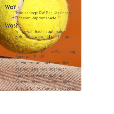
Wo?
Tennisanlage RW Bad Kissingen
Lindesmühlpromenade 3
Was?
Wir gewährleisten optimale
Betreuung während der Camps.
Programm:
Die Kids erwartet eine Woche lang
Sport und Spaß!
Im Vordergrund steht natürlich
das Tennistraining, aber auch
Sportarten, wie Fußball- und
Beachtennis etc., kommen nicht
zu kurz. Ein Ausflug ins Freibad ist
bei schönem Wetter geplant.