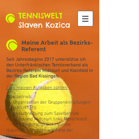
TENNISWELT
Slaven Kozica
Meine Arbeit als Bezirks-
Referent
Seit Jahresbeginn 2017 unterstütze ich
den Unterfränkischen Tennisverband als
Bezirks-Referent Midcourt und Kleinfeld in
der Region Bad Kissingen.
Zum meinen Aufgaben zählen:
Spielbetrieb:
- Organisation der Gruppeneinteilungen
für U8/U9/U10
- Ausschreibung zum Spielbetrieb
Kleinfeld und Midcourt (inkl. Motorikteil)
- Spielleitertätigkeiten für die
regionalen Gruppen während der
Medenrunde