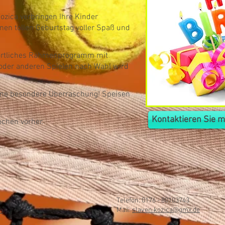
Kozica verbringen Ihre Kinder
en tollen Geburtstag voller Spaß und
ortliches Rahmenprogramm mit
l oder anderen Spielen nach Wahl wird
eine besondere Überraschung! Speisen
Kontaktieren Sie 
chen vorher.
Telefon: 0176 - 80103743
n
Mail:
slaven.kozica@gmx.de