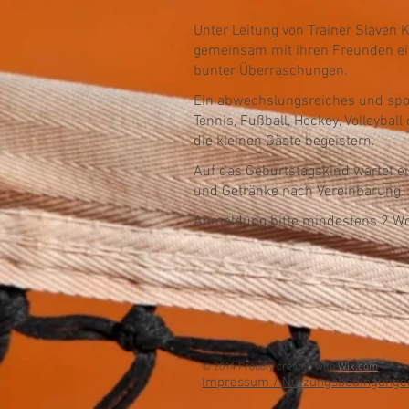
Unter Leitung von Trainer Slaven 
gemeinsam mit ihren Freunden ein
bunter Überraschungen.
Ein abwechslungsreiches und sp
Tennis, Fußball, Hockey, Volleybal
die kleinen Gäste begeistern.
Auf das Geburtstagskind wartet 
und Getränke nach Vereinbarung.
Anmeldung bitte mindestens 2 Wo
© 2014 Proudly created with
Wix.com
Impressum / Nutzungsbedingunge